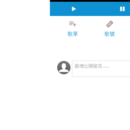
歌單
歌號