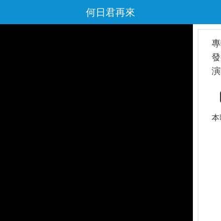
何日君再來
專
發
演
本