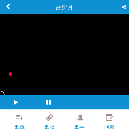
故鄉月
歌單
歌號
歌手
回報