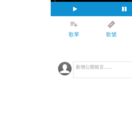
歌單
歌號