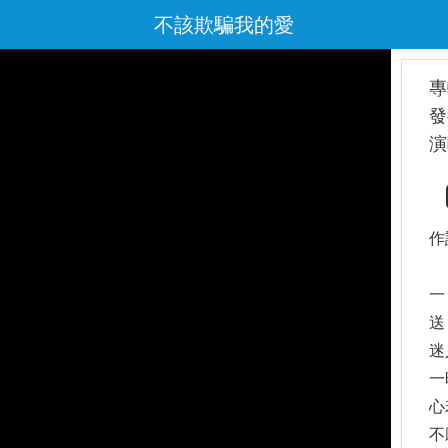
不該欺騙我的愛
專
發
演
作
一
送
迷
一
心
不