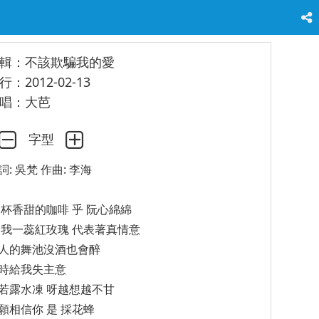
輯：不該欺騙我的愛
行：2012-02-13
唱：大芭
字型
詞: 吳梵 作曲: 李海
 杯香甜的咖啡 乎 阮心綿綿
 我一蕊紅玫瑰 代表著真情意
人的舞池沒酒也會醉
時給我失主意
若露水凍 呀越想越不甘
願相信你 是 採花蜂