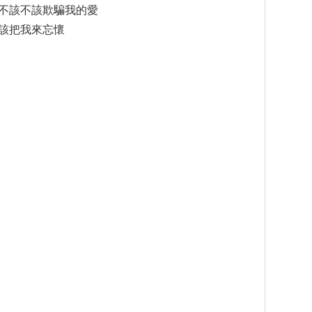
不該不該欺騙我的愛
該把我來忘懷