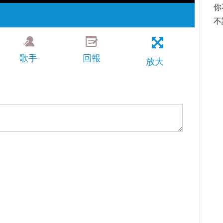
你
不
歌手
回報
放大