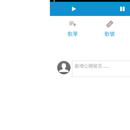
歌單
歌號