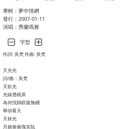
專輯：夢中情網
發行：2007-01-11
演唱：秀蘭瑪雅
字型
作詞: 吳梵 作曲: 吳梵
天光光
詞/曲：吳梵
天欲光
光線透眠床
為何找歸瞑攏無睏
舉頭看天
天袂光
月娘偷偷塊笑阮