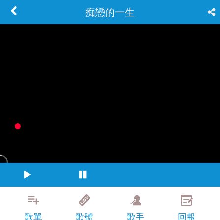
痴戀的一生
歌單
歌號
歌手
回報