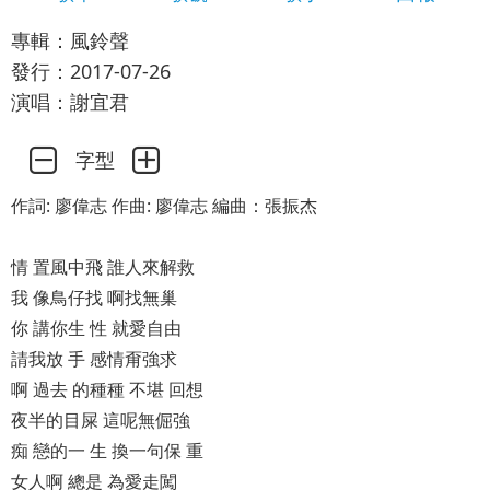
專輯：風鈴聲
發行：2017-07-26
演唱：謝宜君
字型
作詞: 廖偉志 作曲: 廖偉志 編曲：張振杰
情 置風中飛 誰人來解救
我 像鳥仔找 啊找無巢
你 講你生 性 就愛自由
請我放 手 感情甭強求
啊 過去 的種種 不堪 回想
夜半的目屎 這呢無倔強
痴 戀的一 生 換一句保 重
女人啊 總是 為愛走闖