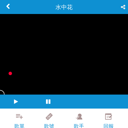
水中花
歌單
歌號
歌手
回報