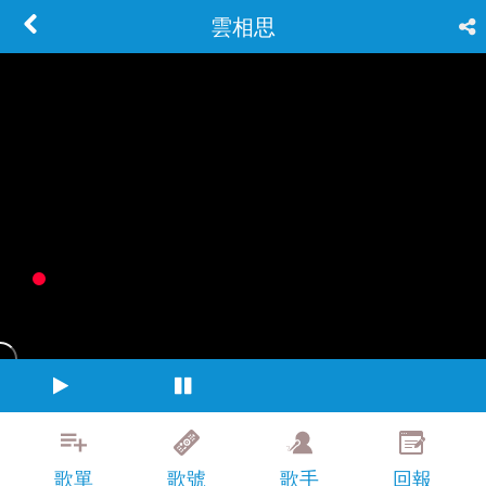
雲相思
歌單
歌號
歌手
回報