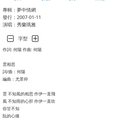
專輯：夢中情網
發行：2007-01-11
演唱：秀蘭瑪雅
字型
作詞: 何陽 作曲: 何陽
雲相思
詞/曲：何陽
編曲：尤景仰
雲 不知風的相思 作伊一直飛
風 不知雨的心肝 作伊一直吹
你甘不知
阮的心痛