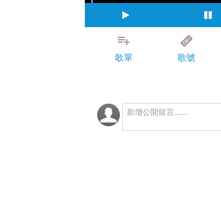
歌單
歌號