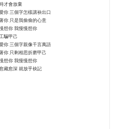
時才會放棄
愛你 三個字怎樣講袂出口
著你 只是我偷偷的心意
慢想你 我慢慢想你
工騙甲己
愛你 三個字親像千言萬語
著你 只剩相思折磨甲己
慢想你 我慢慢想你
愈藏愈深 就放乎袂記