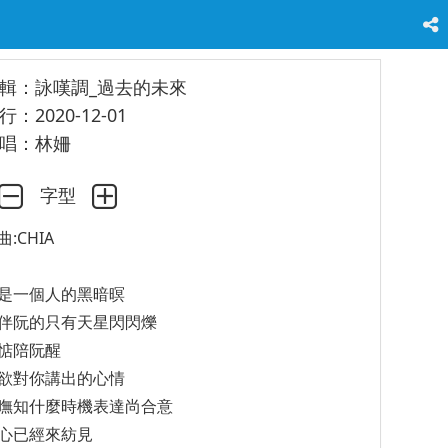
輯：詠嘆調_過去的未來
行：2020-12-01
唱：林姍
字型
曲:CHIA
是一個人的黑暗暝
伴阮的只有天星閃閃爍
惦陪阮醒
欲對你講出的心情
嘸知什麼時機表達尚合意
心已經來紡見