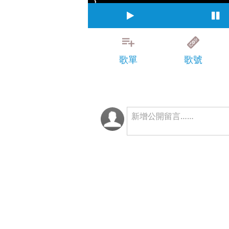
歌單
歌號