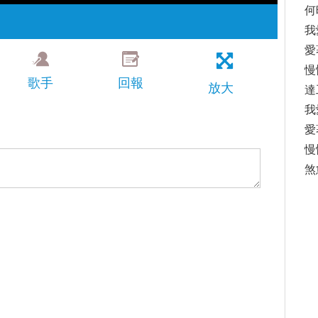
何
我
愛
慢
歌手
回報
放大
達
我
愛
慢
煞