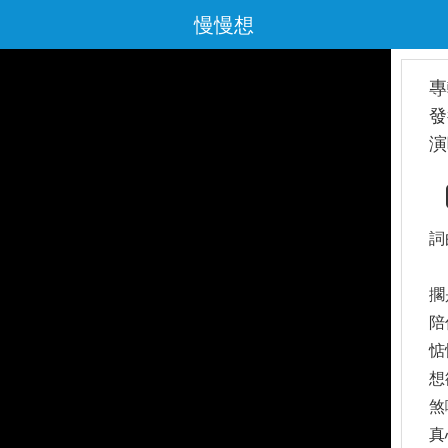
慢慢想
專
發
演
詞
擱
陪
惦
想
煞
真