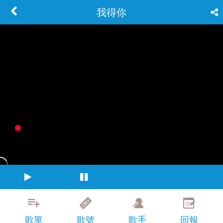
我得你
歌單
歌號
歌手
回報