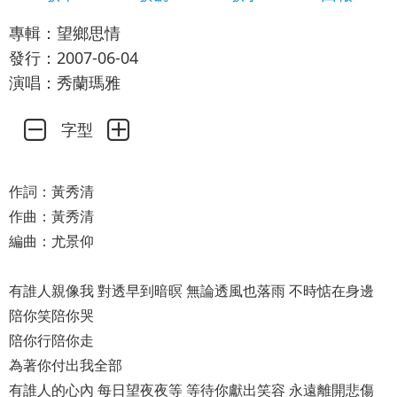
專輯：望鄉思情
發行：2007-06-04
演唱：秀蘭瑪雅
字型
作詞：黃秀清
作曲：黃秀清
編曲：尤景仰
有誰人親像我 對透早到暗暝 無論透風也落雨 不時惦在身邊
陪你笑陪你哭
陪你行陪你走
為著你付出我全部
有誰人的心內 每日望夜夜等 等待你獻出笑容 永遠離開悲傷