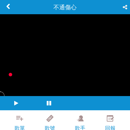
不通傷心
歌單
歌號
歌手
回報