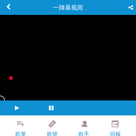
一陣暴風雨
歌單
歌號
歌手
回報