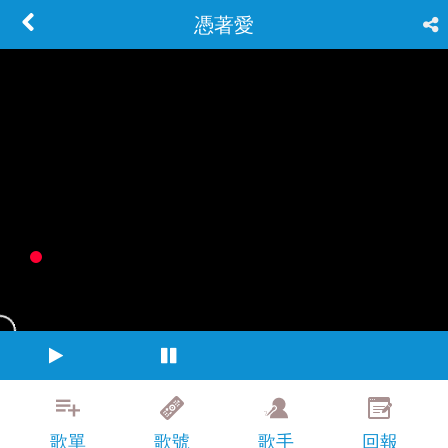
憑著愛
歌單
歌號
歌手
回報