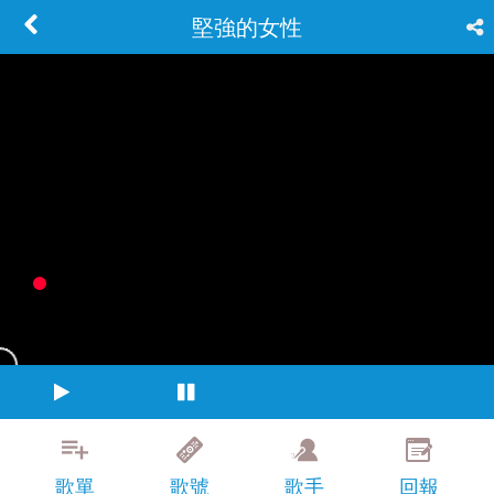
堅強的女性
歌單
歌號
歌手
回報