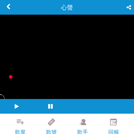
心聲
歌單
歌號
歌手
回報