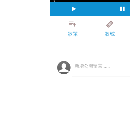
歌單
歌號