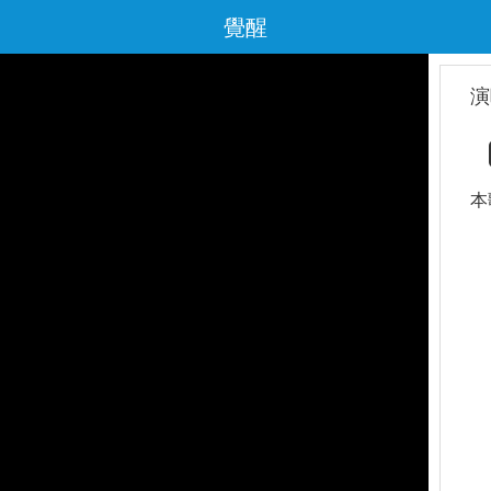
覺醒
演
本