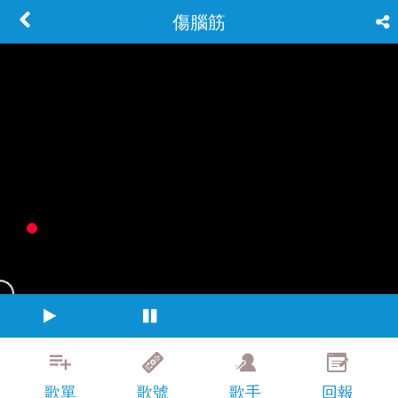
傷腦筋
歌單
歌號
歌手
回報