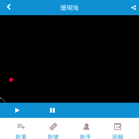
珊瑚海
歌單
歌號
歌手
回報