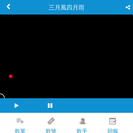
三月風四月雨
歌單
歌號
歌手
回報