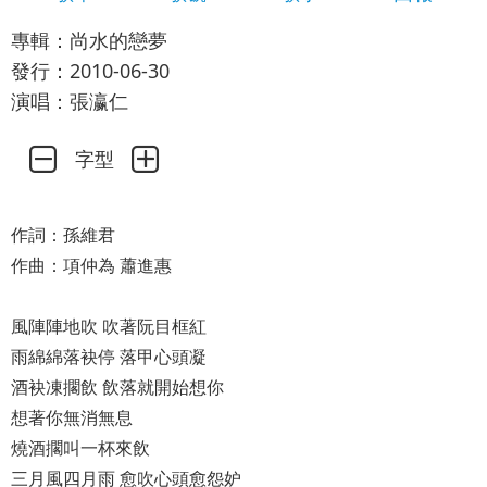
專輯：尚水的戀夢
發行：2010-06-30
演唱：張瀛仁
字型
作詞：孫維君
作曲：項仲為 蕭進惠
風陣陣地吹 吹著阮目框紅
雨綿綿落袂停 落甲心頭凝
酒袂凍擱飲 飲落就開始想你
想著你無消無息
燒酒擱叫一杯來飲
三月風四月雨 愈吹心頭愈怨妒