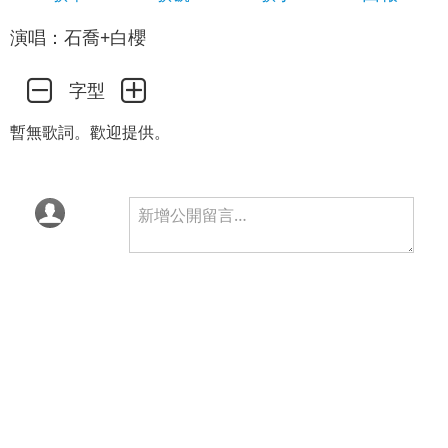
演唱：石喬+白櫻
字型
暫無歌詞。歡迎提供。