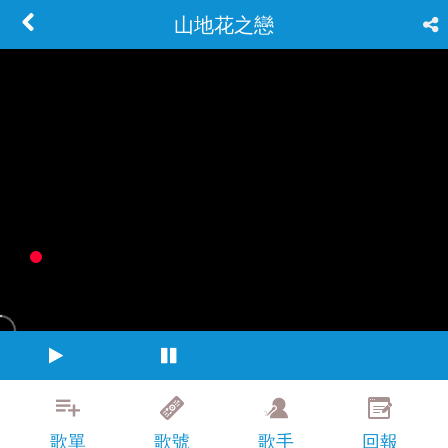
山地花之戀
歌單
歌號
歌手
回報