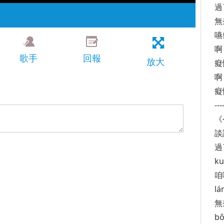
過
無
嚥
啊
歌手
回報
放大
癡
啊
癡
---
《
談詩
過
ku
咱
lá
無
bô