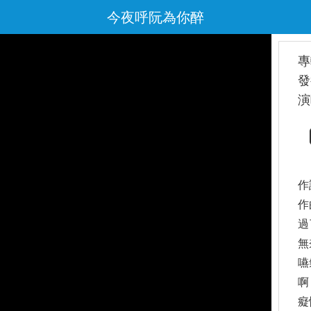
今夜呼阮為你醉
專
發
演
作
作
過
無
嚥
啊
癡