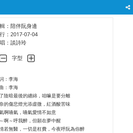
輯：陪伴阮身邊
行：2017-07-04
唱：談詩玲
字型
詞：李海
曲：李海
了陰暗最後的纏綿，咱嘛是要分離
奈的傷悲燈光添虛微，紅酒酸苦味
氣啊嚥氣，嚥氣愛情不如意
～啊～呼我醉，但願在夢中醒
情若無醫，一切是枉費，今夜呼阮為你醉