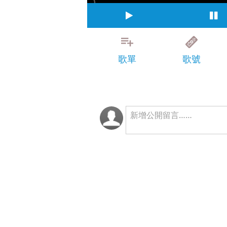
歌單
歌號