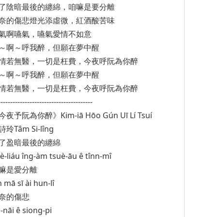
了陰暗最後的纏綿，咱嘛是要分離
奈的傷悲燈光添虛微，紅酒酸苦味
氣啊嚥氣，嚥氣愛情不如意
～啊～呼我醉，但願在夢中醒
情若無醫，一切是枉費，今夜呼阮為你醉
～啊～呼我醉，但願在夢中醒
情若無醫，一切是枉費，今夜呼阮為你醉
---------------------------------------
今夜予阮為你醉》Kim-iā Hōo Gún Uī Lí Tsuí
玲Tâm Si-lîng
了盈暗最後的纏綿
è-liáu îng-àm tsuè-āu ê tînn-mî
嘛是愛分離
n mā sī ài hun-lî
奈的傷悲
-nāi ê siong-pi