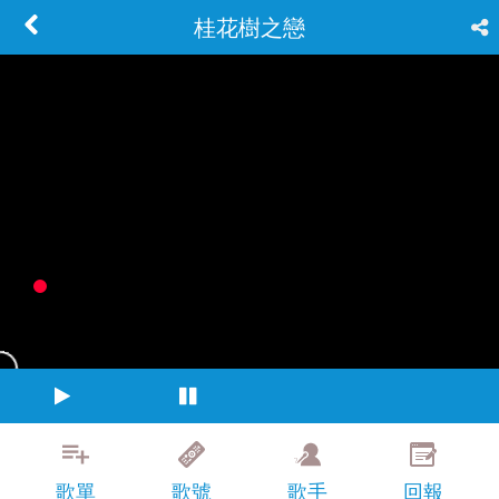
桂花樹之戀
歌單
歌號
歌手
回報