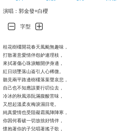
演唱：郭金發+白櫻
字型
桂花樹欉開花春天風颱無趣味，
打散著意愛情伴怨妒連理枝，
來拭著傷心珠淚離開伊身邊，
紅日頭墜落山崙引人心稀微。
聽見兩平路邊樹欉落葉聲哀悲，
自己也不知應該要行叨位去，
冷冰的秋風添阮滿腹酸苦味，
又想起溫柔友梅淚濕目墘。
純真愛情也受阻礙霜風陣陣寒，
你因何看破一切放捨好情伴，
懷抱著你的子兒唱著搖子歌，