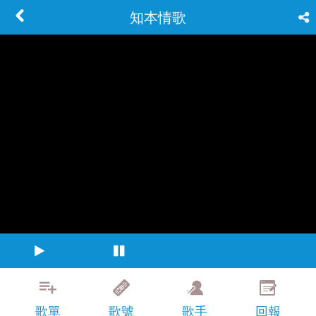
知本情歌
歌單
歌號
歌手
回報