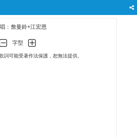
唱：詹曼鈴+江宏恩
字型
歌詞可能受著作法保護，恕無法提供。