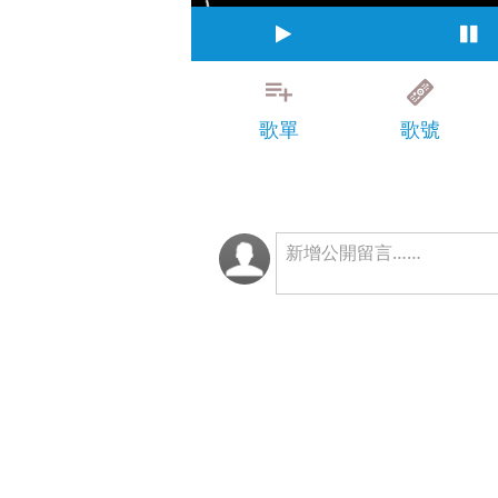
歌單
歌號