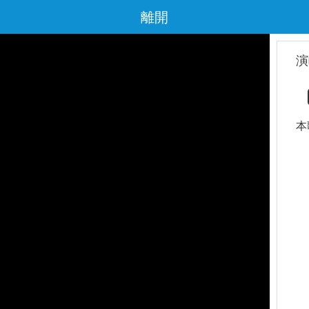
離開
演
本