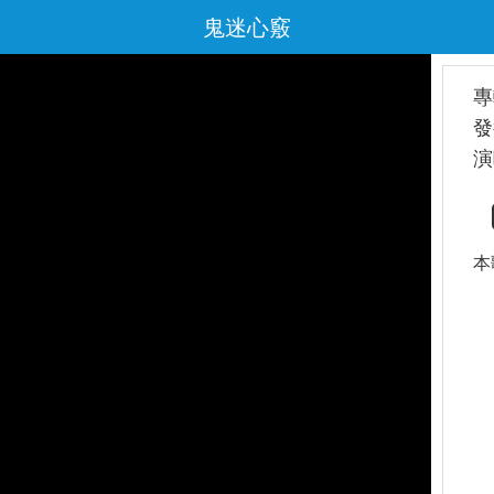
鬼迷心竅
專
發
演
本