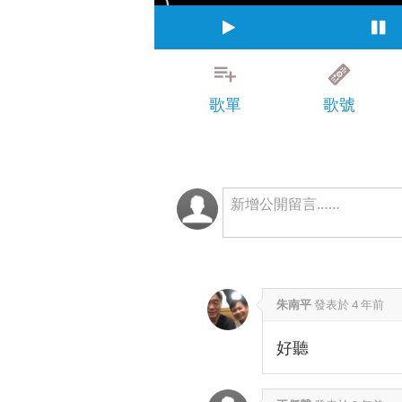
歌單
歌號
朱南平
發表於
4 年前
好聽