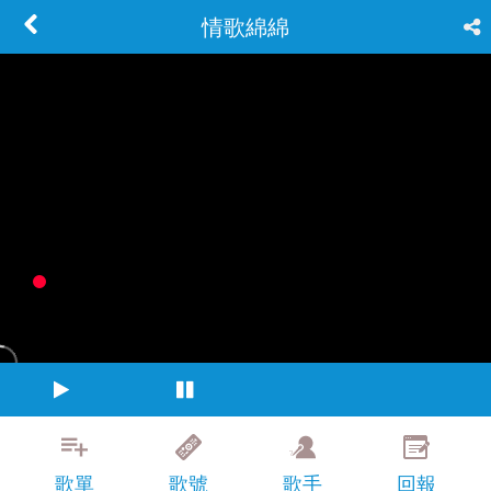
情歌綿綿
歌單
歌號
歌手
回報