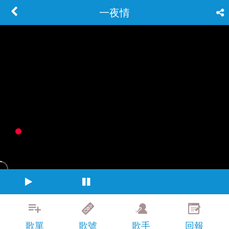
一夜情
歌單
歌號
歌手
回報