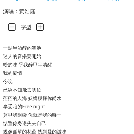
演唱：黃浩庭
字型
一點半酒醉的舞池
迷⼈的⾳樂要開始
粉的味 乎我醉甲半清醒
我的癡情
今晚
已經不知⾶去叨位
茫茫的⼈海 妖嬌模樣你尚⽔
享受咱的Free night
莫甲我阻礙 你就是我的唯一
惦置你⾝邊失去⾃⼰
親像孤單的花蕊 找到愛的滋味