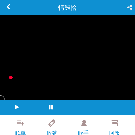
情難捨
歌單
歌號
歌手
回報