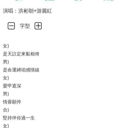
演唱：洪彬朝+游麗紅
字型
女)
是天註定來黏相倚
男)
是命運縛咱感情線
女)
愛甲遮深
男)
情毋願停
合)
堅持伴你過一生
女)