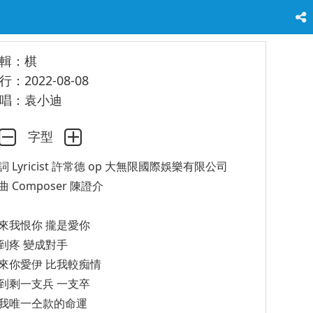
輯：棋
行：2022-08-08
唱：袁小迪
字型
詞 Lyricist 許常德 op 大無限國際娛樂有限公司
曲 Composer 陳證介
來我恨你 攏是愛你
到疼 變成對手
來你愛伊 比我較痴情
到剩一支兵 一支卒
我唯一仝款的命運