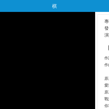
棋
專
發
演
作
作
原
愛
原
戰
你