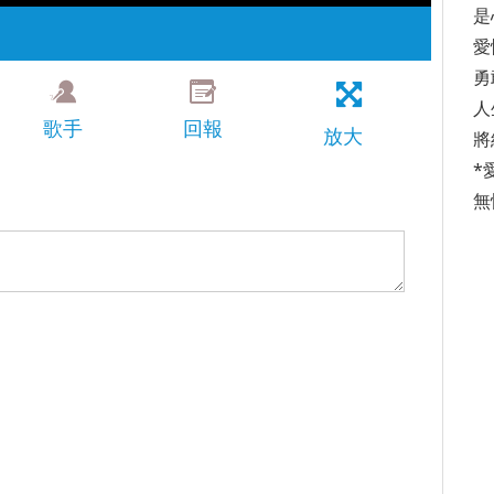
是
愛
勇
人
歌手
回報
放大
將
*
無