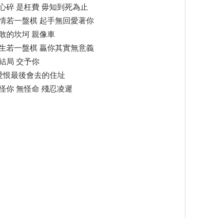
心碎 是枉費 毋知到死為止
情若一盤棋 起手無回愛著你
敢的坎坷 親像車
生若一盤棋 贏你其實無意義
結局 交予你
愛恨最後會去的住址
怪你 無怪命 殘忍凌遲