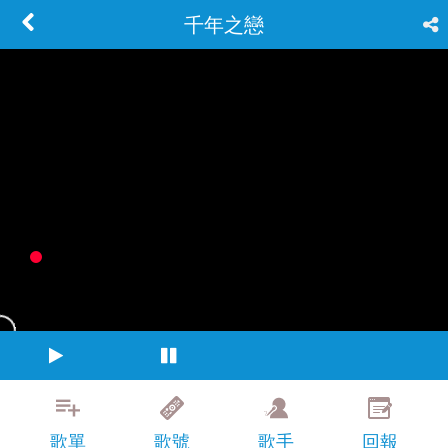
千年之戀
歌單
歌號
歌手
回報