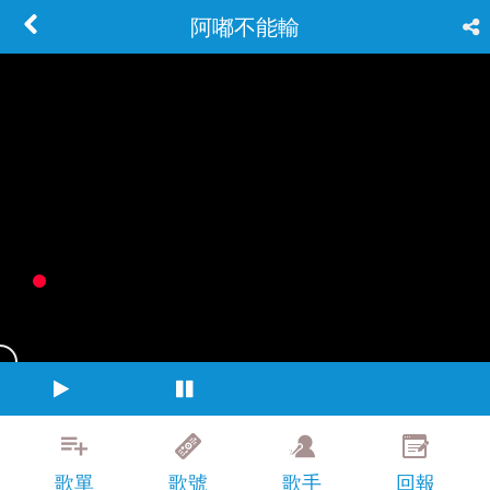
阿嘟不能輸
歌單
歌號
歌手
回報