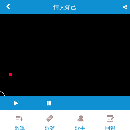
情人知己
歌單
歌號
歌手
回報