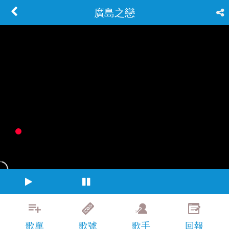
廣島之戀
歌單
歌號
歌手
回報