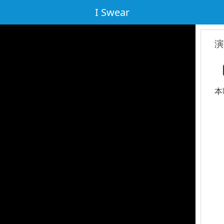
I Swear
演
本