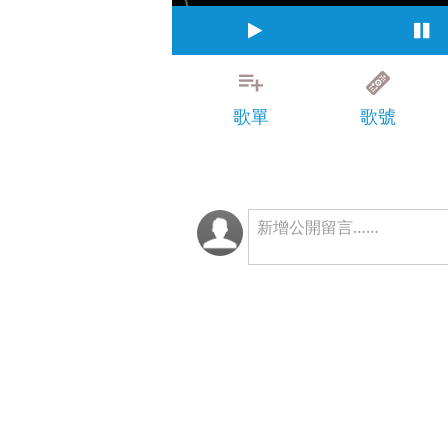
歌單
歌號