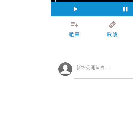
歌單
歌號