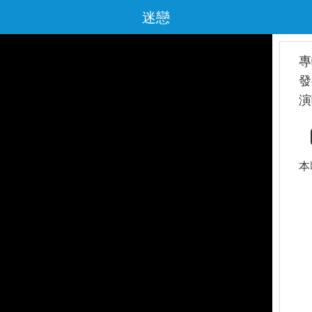
迷戀
專
發
演
本