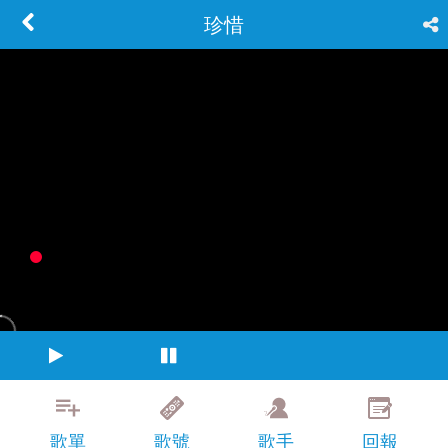
珍惜
歌單
歌號
歌手
回報