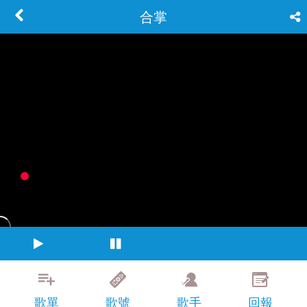
合掌
歌單
歌號
歌手
回報