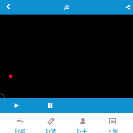
岸
歌單
歌號
歌手
回報