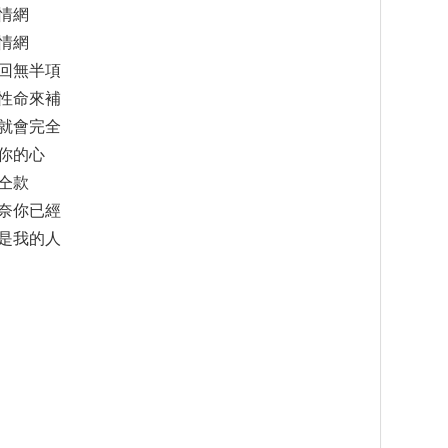
情網
情網
回無半項
性命來補
就會完全
你的心
仝款
奈你已經
是我的人