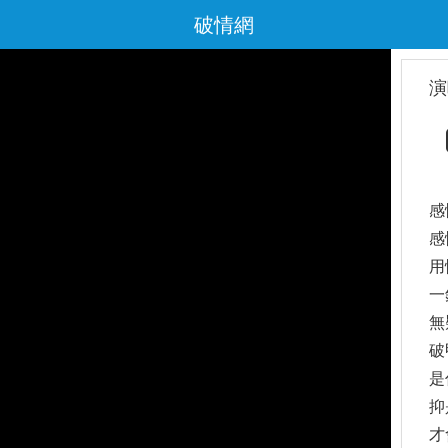
破情網
演
感
感
用
一
無
破
是
抑
才