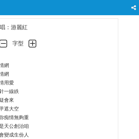
唱：游麗紅
字型
情網
情網
情用愛
針一線紩
疑會來
甲遮大空
你痴情無夠重
是天公創治咱
會變成生份人