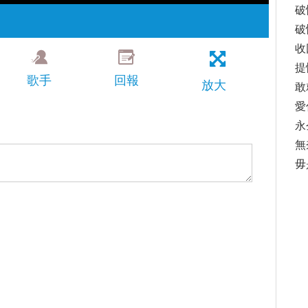
破
破
收
提
歌手
回報
放大
敢
愛
永
無
毋