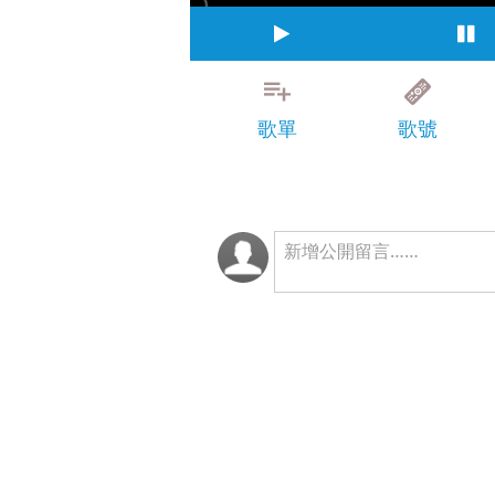
歌單
歌號