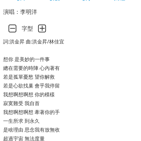
演唱：李明洋
字型
詞:洪金昇 曲:洪金昇/林佳宜
想你 是美妙的一件事
總在需要的時陣 心內著有
若是孤單憂愁 望你解救
若是心欲找巢 會乎我停留
我想啊想啊想 你的模樣
寂寞難受 我自首
我想啊想啊想 牽著你的手
一生所求 到永久
是啥理由 思念我有放無收
超過宇宙 無法度量