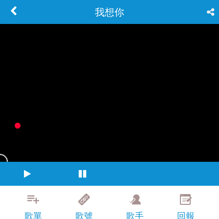
我想你
歌單
歌號
歌手
回報