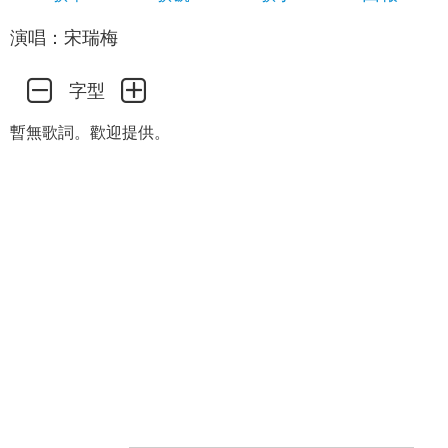
演唱：宋瑞梅
字型
暫無歌詞。歡迎提供。