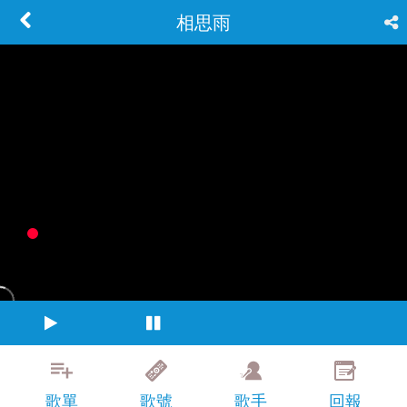
相思雨
歌單
歌號
歌手
回報