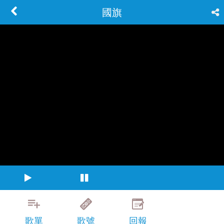
國旗
歌單
歌號
回報