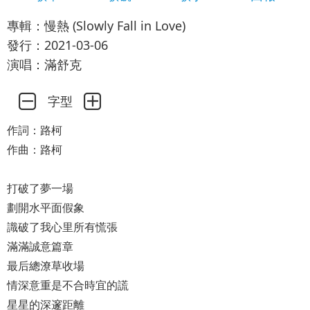
專輯：慢熱 (Slowly Fall in Love)
發行：2021-03-06
演唱：滿舒克
字型
作詞：路柯
作曲：路柯
打破了夢一場
劃開水平面假象
識破了我心里所有慌張
滿滿誠意篇章
最后總潦草收場
情深意重是不合時宜的謊
星星的深邃距離