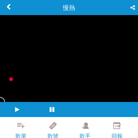
慢熱
歌單
歌號
歌手
回報