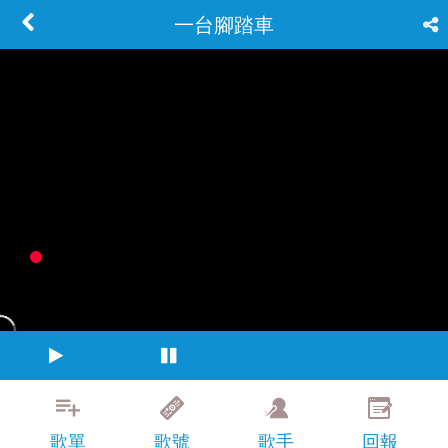
一台腳踏車
歌單
歌號
歌手
回報