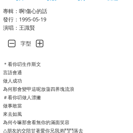
專輯：啊!傷心的話
發行：1995-05-19
演唱：王識賢
字型
＊看你叨生作斯文
言語會通
做人成功
為何那會變甲這呢放蕩四界塊流浪
＃看你叨做人漂撇
做事敢當
來去如風
為何今嘛那會看無你的滿面笑容
△朋友的交陪甘著愛你兄我弟鬥鬥落去