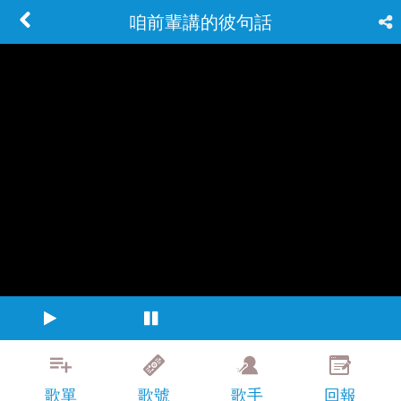
咱前輩講的彼句話
歌單
歌號
歌手
回報