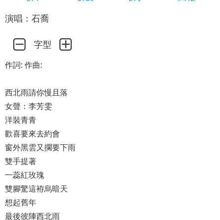
演唱：石喬
字型
作詞: 作曲:
西北雨請你慢且落
女聲：李芳雯
洋裝青青
歡喜要來去約會
窗外黑雲又擱要下雨
雙手提著
一蕊紅玫瑰
雙腳驚這袸烏暗天
想起舊年
最後彼陣西北雨