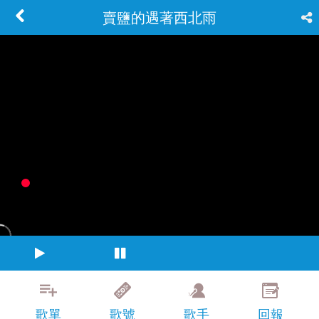
賣鹽的遇著西北雨
歌單
歌號
歌手
回報