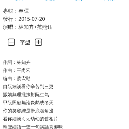
專輯：春暉
發行：2015-07-20
演唱：林知卉+范燕鈺
字型
作詞：林知卉
作曲：王尚宏
編曲：蔡宏勳
自阮細漢看你辛苦到三更
撒嬌無理攏抹對阮生氣
甲阮照顧無論炎熱或冬天
你的笑容總是掛底嘴角邊
看你細漢ㄤㄤ幼幼的舊相片
輕聲細語一聲一句講話真趣味