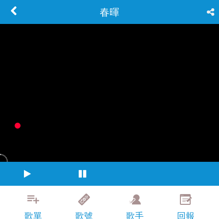
春暉
歌單
歌號
歌手
回報