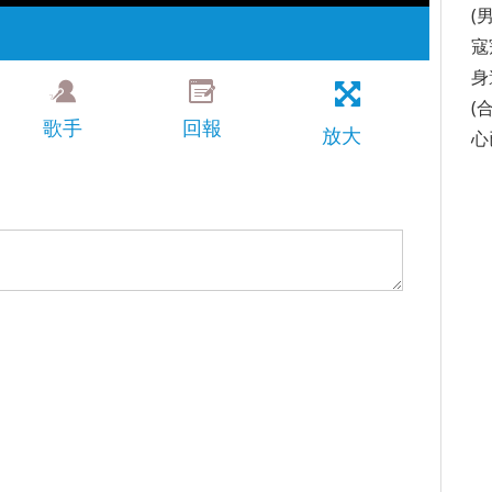
(
寇
身
(
歌手
回報
放大
心