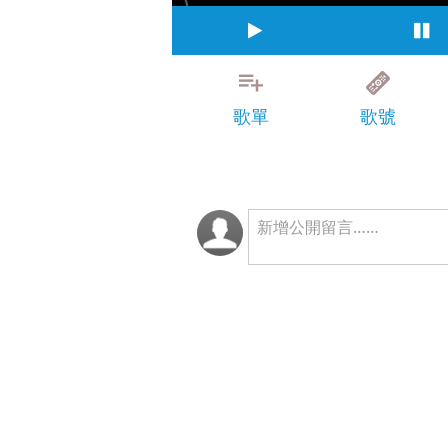
歌單
歌號