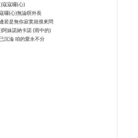
男)寇寇囉(心)
寇囉(心)無論暝外長
邊若是無你寂寞就偎來問
合)阿妹諾納卡諾 (雨中的)
已沉淪 咱的愛永不分