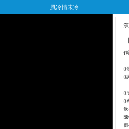
風冷情未冷
演
作
(
(
(
(
飲
陳
倒