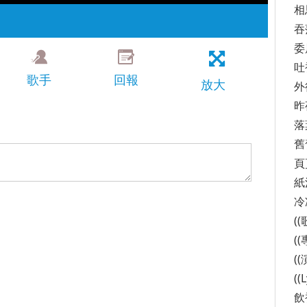
相
吞
委
吐
歌手
回報
放大
外
昨
落
舊
頁
紙
冷
(
(
(
((
飲