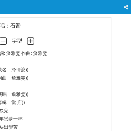
唱：石喬
字型
詞: 詹雅雯 作曲: 詹雅雯
(歌名：冷情淚))
(詞曲：詹雅雯))
(演唱：詹雅雯))
(專輯：當 店))
袂完
年戀夢一杯
袂出變苦