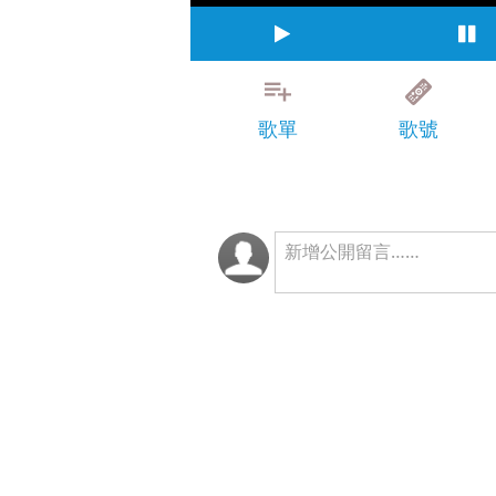
歌單
歌號