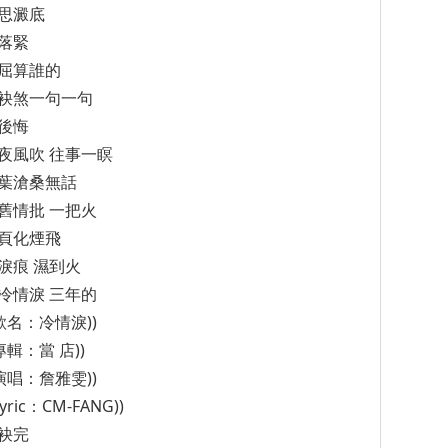
思澱底
落緊
屈算誰的
袂煞一句一句
後悔
夜風吹 往事一瞑
葉滄桑無話
舊情批 一把火
頁化煙飛
淚痕 濕到火
冷情淚 三年的
(歌名：冷情淚))
(專輯：當 店))
(演唱：詹雅雯))
Lyric：CM-FANG))
袂完